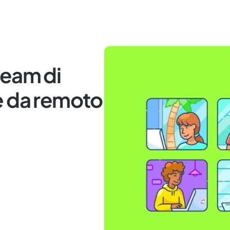
team di
e da remoto