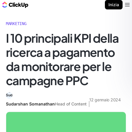
Blog di ClickUp
Inizia
Ope
MARKETING
I 10 principali KPI della
ricerca a pagamento
da monitorare per le
campagne PPC
12 gennaio 2024
Sudarshan Somanathan
Head of Content