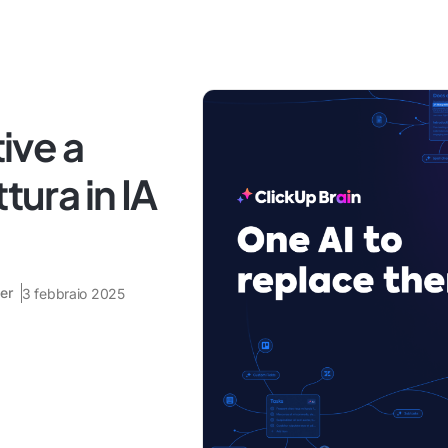
tive a
tura in IA
er
3 febbraio 2025