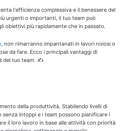
umenta l'efficienza complessiva e il benessere del
iù urgenti o importanti, il tuo team può
li obiettivi più rapidamente che in passato.
e
, non rimarranno impantanati in lavori noiosi o
ose da fare. Ecco i principali vantaggi di
ità del tuo team. ✍️
nto della produttività. Stabilendo livelli di
no senza intoppi e i team possono pianificare i
 il loro lavoro in base alle attività con priorità
ase giornaliera, settimanale e mensile.