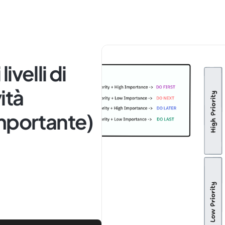
velli di
vità
mportante)