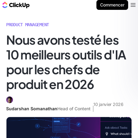
ClickUp Blog
Commencer
Ope
PRODUCT MANAGEMENT
Nous avons testé les
10 meilleurs outils d'IA
pour les chefs de
produit en 2026
10 janvier 2026
Sudarshan Somanathan
Head of Content