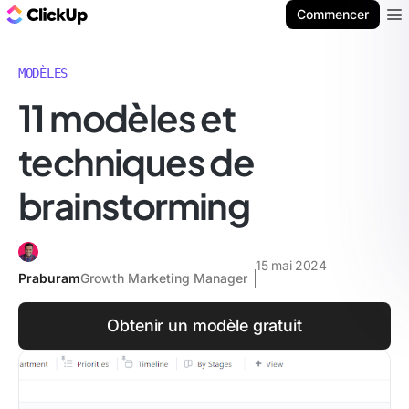
ClickUp Blog
Commencer
Ope
MODÈLES
11 modèles et
techniques de
brainstorming
15 mai 2024
Praburam
Growth Marketing Manager
Obtenir un modèle gratuit