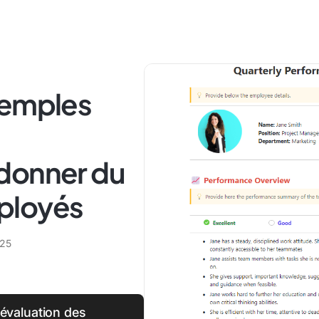
xemples
donner du
ployés
025
'évaluation des