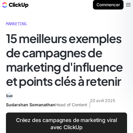
ClickUp Blog
Commencer
Ope
MARKETING
15 meilleurs exemples
de campagnes de
marketing d'influence
et points clés à retenir
20 avril 2025
Sudarshan Somanathan
Head of Content
Créez des campagnes de marketing viral
avec ClickUp