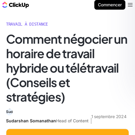
ClickUp Blog
Commencer
Ope
TRAVAIL À DISTANCE
Comment négocier un
horaire de travail
hybride ou télétravail
(Conseils et
stratégies)
1 septembre 2024
Sudarshan Somanathan
Head of Content