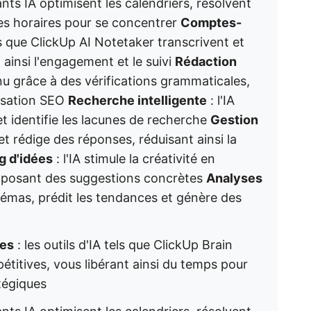
ants IA optimisent les calendriers, résolvent
ges horaires pour se concentrer
Comptes-
ls que ClickUp AI Notetaker transcrivent et
 ainsi l'engagement et le suivi
Rédaction
enu grâce à des vérifications grammaticales,
misation SEO
Recherche intelligente
: l'IA
 et identifie les lacunes de recherche
Gestion
e et rédige des réponses, réduisant ainsi la
g d'idées
: l'IA stimule la créativité en
roposant des suggestions concrètes
Analyses
chémas, prédit les tendances et génère des
res
: les outils d'IA tels que ClickUp Brain
étitives, vous libérant ainsi du temps pour
tégiques