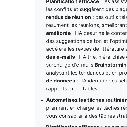
Planification efficace
: les assist
les conflits et suggèrent des pla
rendus de réunion
: des outils te
résument les réunions, améliorant
améliorée
: l'IA peaufine le cont
des suggestions de ton et l'opti
accélère les revues de littérature
des e-mails
: l'IA trie, hiérarchis
surcharge d'e-mails
Brainstormin
analysant les tendances et en p
de données
: l'IA identifie des s
rapports exploitables
Automatisez les tâches routiniè
prennent en charge les tâches rép
vous consacrer à des tâches stra