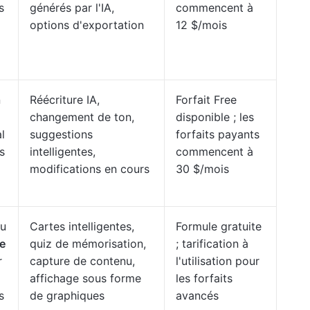
s
générés par l'IA,
commencent à
options d'exportation
12 $/mois
n
Réécriture IA,
Forfait Free
changement de ton,
disponible ; les
l
suggestions
forfaits payants
s
intelligentes,
commencent à
modifications en cours
30 $/mois
au
Cartes intelligentes,
Formule gratuite
le
quiz de mémorisation,
; tarification à
r
capture de contenu,
l'utilisation pour
affichage sous forme
les forfaits
s
de graphiques
avancés