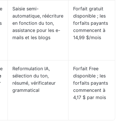
de
Saisie semi-
Forfait gratuit
automatique, réécriture
disponible ; les
s
en fonction du ton,
forfaits payants
assistance pour les e-
commencent à
mails et les blogs
14,99 $/mois
le
Reformulation IA,
Forfait Free
e
sélection du ton,
disponible ; les
r
résumé, vérificateur
forfaits payants
grammatical
commencent à
4,17 $ par mois