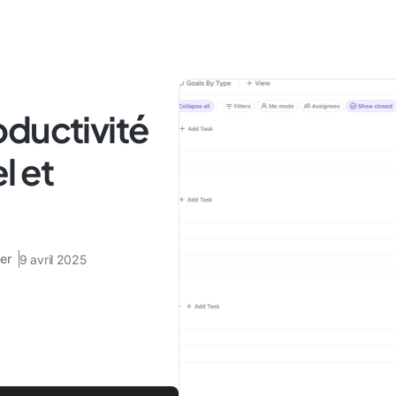
oductivité
l et
er
9 avril 2025