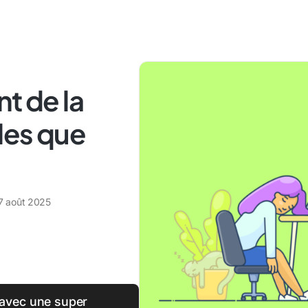
t de la
ules que
7 août 2025
l avec une super