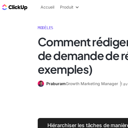
ClickUp Blog
Accueil
Produit
MODÈLES
Comment rédiger
de demande de ré
exemples)
Praburam
Growth Marketing Manager
1 av
Hiérarchiser les tâches de manièr