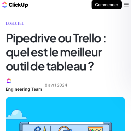
ClickUp Blog
Commencer
Ope
LOGICIEL
Pipedrive ou Trello :
quel est le meilleur
outil de tableau ?
8 avril 2024
Engineering Team