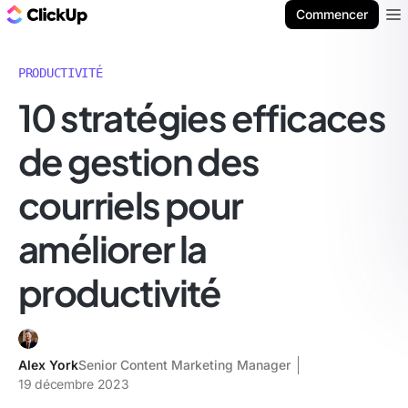
ClickUp Blog
Commencer
Ope
PRODUCTIVITÉ
10 stratégies efficaces
de gestion des
courriels pour
améliorer la
productivité
Alex York
Senior Content Marketing Manager
19 décembre 2023