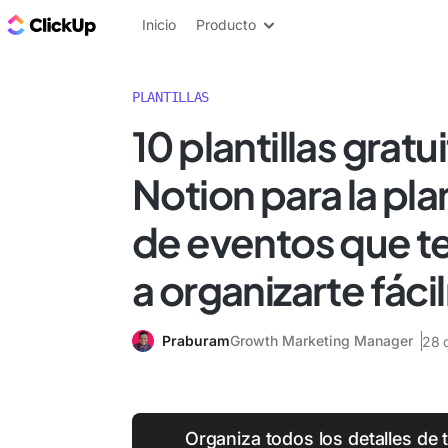
ClickUp Blog
Inicio
Producto
PLANTILLAS
10 plantillas gratu
Notion para la pla
de eventos que t
a organizarte fác
Praburam
Growth Marketing Manager
28 
Organiza todos los detalles de 