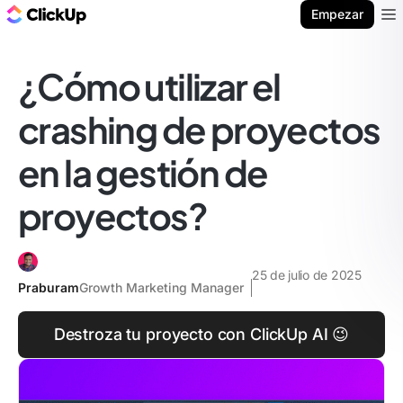
ClickUp Blog
Empezar
Ope
¿Cómo utilizar el
crashing de proyectos
en la gestión de
proyectos?
25 de julio de 2025
Praburam
Growth Marketing Manager
Destroza tu proyecto con ClickUp AI 😉