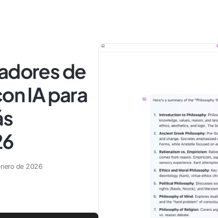
eadores de
con IA para
ás
26
enero de 2026