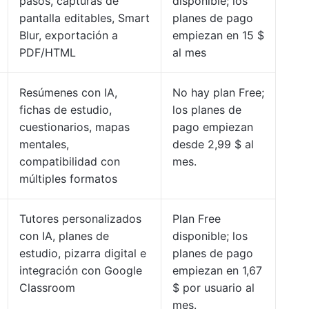
pasos, capturas de
disponible; los
pantalla editables, Smart
planes de pago
Blur, exportación a
empiezan en 15 $
PDF/HTML
al mes
Resúmenes con IA,
No hay plan Free;
fichas de estudio,
los planes de
cuestionarios, mapas
pago empiezan
mentales,
desde 2,99 $ al
compatibilidad con
mes.
múltiples formatos
Tutores personalizados
Plan Free
con IA, planes de
disponible; los
estudio, pizarra digital e
planes de pago
integración con Google
empiezan en 1,67
Classroom
$ por usuario al
mes.