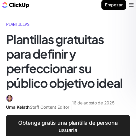
ClickUp Blog
Empezar
Ope
PLANTILLAS
Plantillas gratuitas
para definir y
perfeccionar su
público objetivo ideal
16 de agosto de 2025
Uma Kelath
Staff Content Editor
Obtenga gratis una plantilla de persona
usuaria