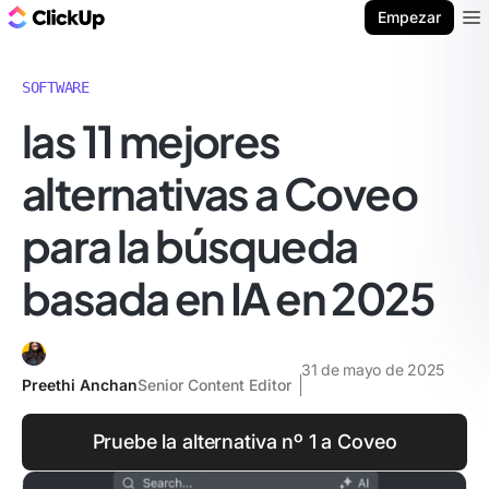
ClickUp Blog
Empezar
Ope
SOFTWARE
las 11 mejores
alternativas a Coveo
para la búsqueda
basada en IA en 2025
31 de mayo de 2025
Preethi Anchan
Senior Content Editor
Pruebe la alternativa nº 1 a Coveo