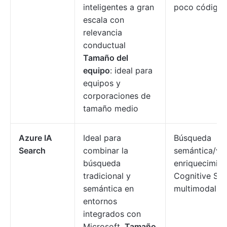
inteligentes a gran
poco código.
escala con
relevancia
conductual
Tamaño del
equipo
: ideal para
equipos y
corporaciones de
tamaño medio
Azure IA
Ideal para
Búsqueda
Search
combinar la
semántica/vec
búsqueda
enriquecimie
tradicional y
Cognitive Ser
semántica en
multimodal.
entornos
integrados con
Microsoft.
Tamaño