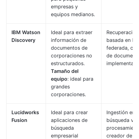
empresas y
equipos medianos.
IBM Watson
Ideal para extraer
Recuperación
Discovery
información de
basada en IA
documentos de
federada, com
corporaciones no
de documento
estructurados.
implementació
Tamaño del
equipo
: ideal para
grandes
corporaciones.
Lucidworks
Ideal para crear
Ingestión en t
Fusion
aplicaciones de
búsqueda vect
búsqueda
procesamient
empresarial
creador de ap