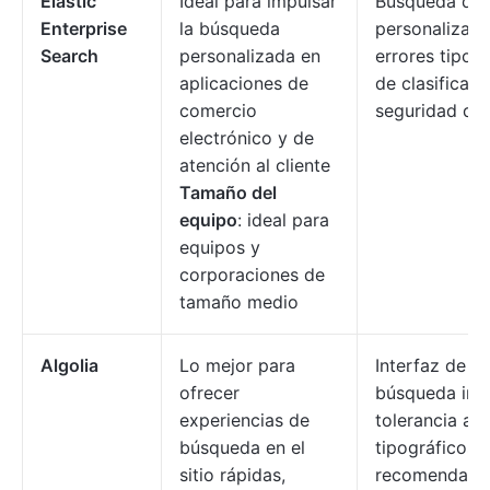
Elastic
Ideal para impulsar
Búsqueda de 
Enterprise
la búsqueda
personalizable
Search
personalizada en
errores tipogr
aplicaciones de
de clasificaci
comercio
seguridad de 
electrónico y de
atención al cliente
Tamaño del
equipo
: ideal para
equipos y
corporaciones de
tamaño medio
Algolia
Lo mejor para
Interfaz de u
ofrecer
búsqueda ins
experiencias de
tolerancia a e
búsqueda en el
tipográficos,
sitio rápidas,
recomendacio