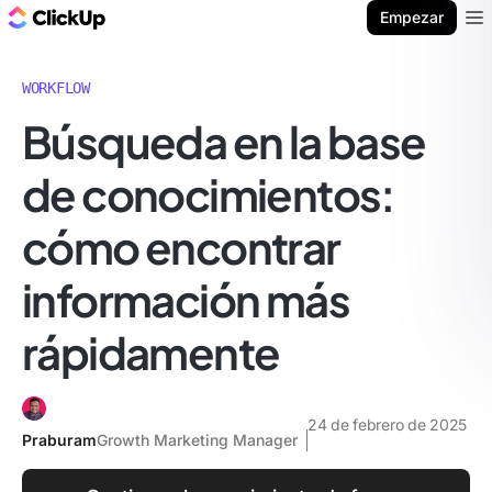
ClickUp Blog
Empezar
Ope
WORKFLOW
Búsqueda en la base
de conocimientos:
cómo encontrar
información más
rápidamente
24 de febrero de 2025
Praburam
Growth Marketing Manager