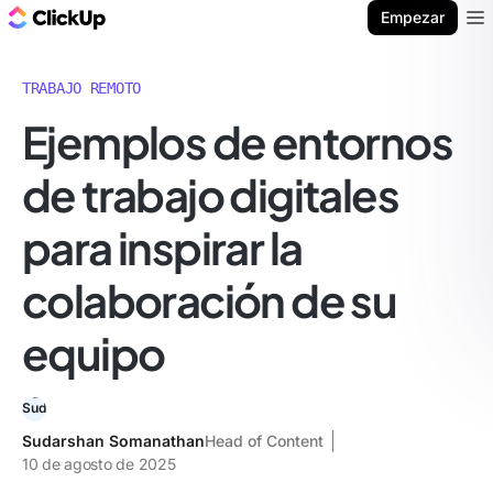
ClickUp Blog
Empezar
Ope
TRABAJO REMOTO
Ejemplos de entornos
de trabajo digitales
para inspirar la
colaboración de su
equipo
Sudarshan Somanathan
Head of Content
10 de agosto de 2025