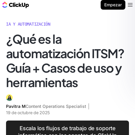
ClickUp Blog
Empezar
Ope
IA Y AUTOMATIZACIÓN
¿Qué es la
automatización ITSM?
Guía + Casos de uso y
herramientas
Pavitra M
Content Operations Specialist
19 de octubre de 2025
Escala los flujos de trabajo de soporte