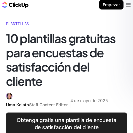
ClickUp Blog
Empezar
Ope
PLANTILLAS
10 plantillas gratuitas
para encuestas de
satisfacción del
cliente
4 de mayo de 2025
Uma Kelath
Staff Content Editor
Obtenga gratis una plantilla de encuesta
de satisfacción del cliente