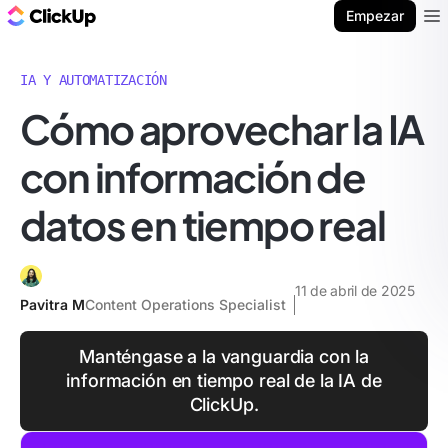
ClickUp Blog
Empezar
Ope
IA Y AUTOMATIZACIÓN
Cómo aprovechar la IA
con información de
datos en tiempo real
11 de abril de 2025
Pavitra M
Content Operations Specialist
Manténgase a la vanguardia con la
información en tiempo real de la IA de
ClickUp.