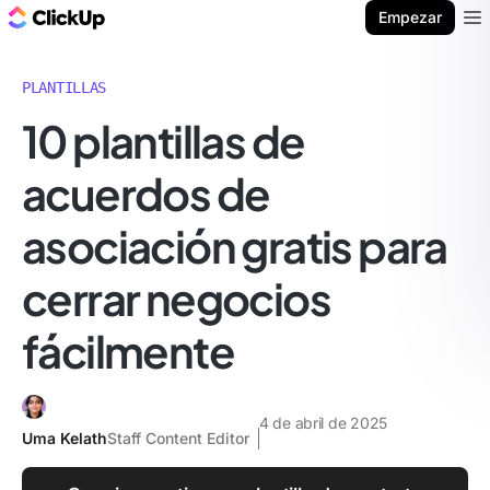
ClickUp Blog
Empezar
Ope
PLANTILLAS
10 plantillas de
acuerdos de
asociación gratis para
cerrar negocios
fácilmente
4 de abril de 2025
Uma Kelath
Staff Content Editor