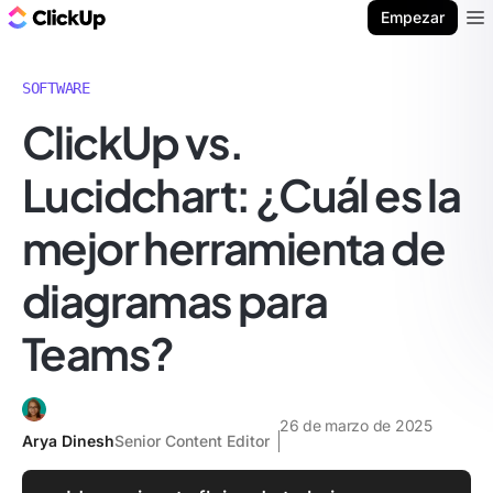
ClickUp Blog
Empezar
Ope
SOFTWARE
ClickUp vs.
Lucidchart: ¿Cuál es la
mejor herramienta de
diagramas para
Teams?
26 de marzo de 2025
Arya Dinesh
Senior Content Editor