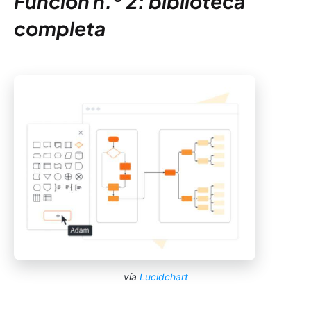
Función n.º 2: biblioteca
completa
vía
Lucidchart