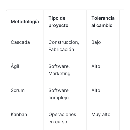
Tipo de
Tolerancia
T
Metodología
proyecto
al cambio
de
Cascada
Construcción,
Bajo
Cu
Fabricación
Ágil
Software,
Alto
3-
Marketing
Scrum
Software
Alto
5-
complejo
Kanban
Operaciones
Muy alto
Cu
en curso