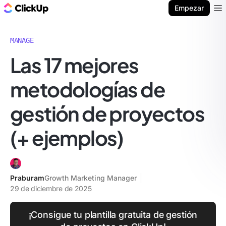
ClickUp Blog
Empezar
Ope
MANAGE
Las 17 mejores
metodologías de
gestión de proyectos
(+ ejemplos)
Praburam
Growth Marketing Manager
29 de diciembre de 2025
¡Consigue tu plantilla gratuita de gestión