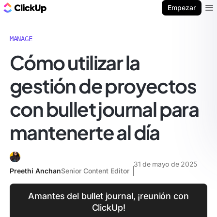
ClickUp Blog
Empezar
Ope
MANAGE
Cómo utilizar la
gestión de proyectos
con bullet journal para
mantenerte al día
31 de mayo de 2025
Preethi Anchan
Senior Content Editor
Amantes del bullet journal, ¡reunión con
ClickUp!