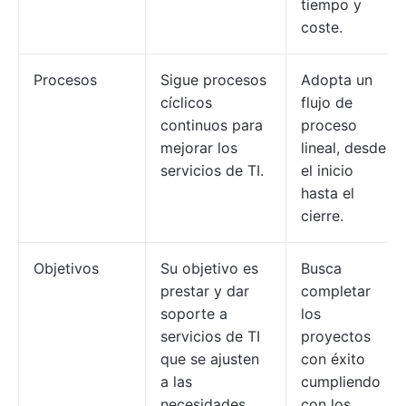
tiempo y
coste.
Procesos
Sigue procesos
Adopta un
cíclicos
flujo de
continuos para
proceso
mejorar los
lineal, desde
servicios de TI.
el inicio
hasta el
cierre.
Objetivos
Su objetivo es
Busca
prestar y dar
completar
soporte a
los
servicios de TI
proyectos
que se ajusten
con éxito
a las
cumpliendo
necesidades
con los