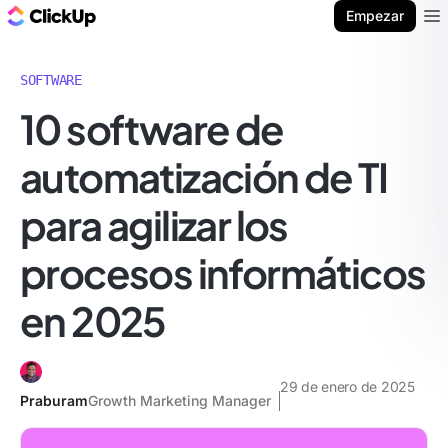
ClickUp Blog
Empezar
Ope
SOFTWARE
10 software de
automatización de TI
para agilizar los
procesos informáticos
en 2025
29 de enero de 2025
Praburam
Growth Marketing Manager