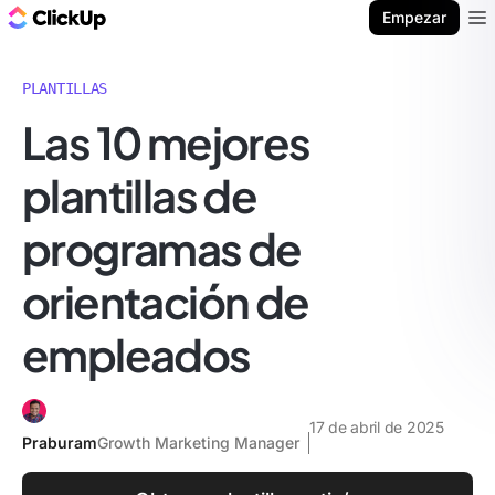
ClickUp Blog
Empezar
Ope
PLANTILLAS
Las 10 mejores
plantillas de
programas de
orientación de
empleados
17 de abril de 2025
Praburam
Growth Marketing Manager