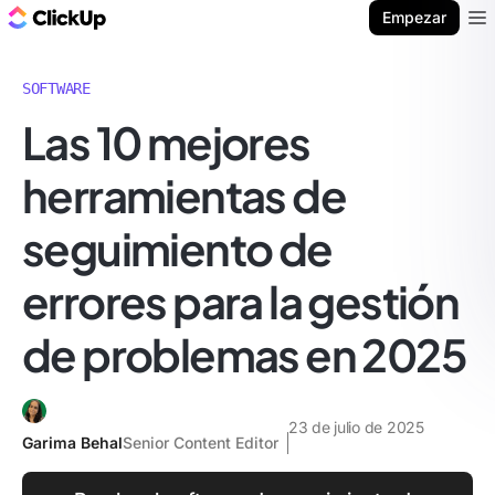
ClickUp Blog
Empezar
Ope
SOFTWARE
Las 10 mejores
herramientas de
seguimiento de
errores para la gestión
de problemas en 2025
23 de julio de 2025
Garima Behal
Senior Content Editor