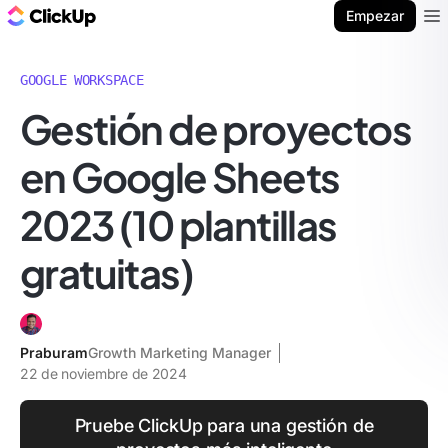
ClickUp Blog
Empezar
Ope
GOOGLE WORKSPACE
Gestión de proyectos
en Google Sheets
2023 (10 plantillas
gratuitas)
Praburam
Growth Marketing Manager
22 de noviembre de 2024
Pruebe ClickUp para una gestión de