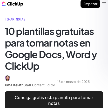
ClickUp Blog
Empezar
Ope
TOMAR NOTAS
10 plantillas gratuitas
para tomar notas en
Google Docs, Word y
ClickUp
15 de marzo de 2025
Uma Kelath
Staff Content Editor
Consiga gratis esta plantilla para tomar
notas