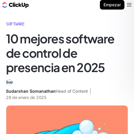
ClickUp Blog
Empezar
Ope
SOFTWARE
10 mejores software
de control de
presencia en 2025
Sudarshan Somanathan
Head of Content
28 de enero de 2025