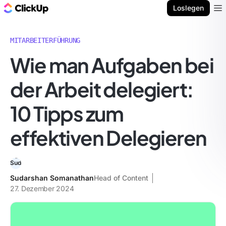
ClickUp Blog
Loslegen
Ope
MITARBEITERFÜHRUNG
Wie man Aufgaben bei
der Arbeit delegiert:
10 Tipps zum
effektiven Delegieren
Sudarshan Somanathan
Head of Content
27. Dezember 2024