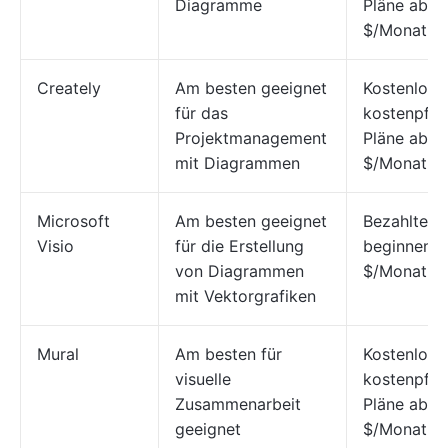
Diagramme
Pläne ab 6
$/Monat
Creately
Am besten geeignet
Kostenlos;
für das
kostenpflic
Projektmanagement
Pläne ab 8
mit Diagrammen
$/Monat
Microsoft
Am besten geeignet
Bezahlte P
Visio
für die Erstellung
beginnen b
von Diagrammen
$/Monat.
mit Vektorgrafiken
Mural
Am besten für
Kostenlos;
visuelle
kostenpflic
Zusammenarbeit
Pläne ab 1
geeignet
$/Monat