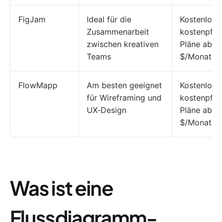
FigJam
Ideal für die
Kostenlos;
Zusammenarbeit
kostenpflic
zwischen kreativen
Pläne ab 5
Teams
$/Monat
FlowMapp
Am besten geeignet
Kostenlos;
für Wireframing und
kostenpflic
UX-Design
Pläne ab 1
$/Monat
Was ist eine
Flussdiagramm-