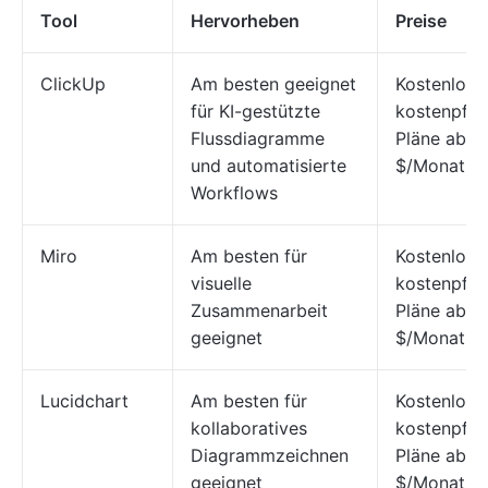
Tool
Hervorheben
Preise
ClickUp
Am besten geeignet
Kostenlos;
für KI-gestützte
kostenpflic
Flussdiagramme
Pläne ab 7
und automatisierte
$/Monat
Workflows
Miro
Am besten für
Kostenlos;
visuelle
kostenpflic
Zusammenarbeit
Pläne ab 1
geeignet
$/Monat
Lucidchart
Am besten für
Kostenlos;
kollaboratives
kostenpflic
Diagrammzeichnen
Pläne ab 9
geeignet
$/Monat