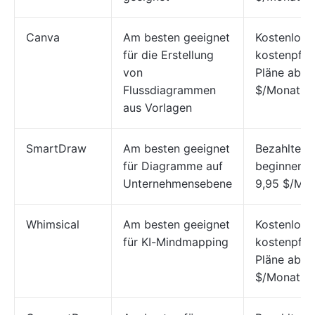
Canva
Am besten geeignet
Kostenlos;
für die Erstellung
kostenpflic
von
Pläne ab 1
Flussdiagrammen
$/Monat
aus Vorlagen
SmartDraw
Am besten geeignet
Bezahlte P
für Diagramme auf
beginnen b
Unternehmensebene
9,95 $/Mon
Whimsical
Am besten geeignet
Kostenlos;
für KI-Mindmapping
kostenpflic
Pläne ab 1
$/Monat