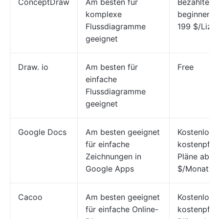
ConceptDraw
Am besten für
Bezahlte P
komplexe
beginnen b
Flussdiagramme
199 $/Lize
geeignet
Draw. io
Am besten für
Free
einfache
Flussdiagramme
geeignet
Google Docs
Am besten geeignet
Kostenlos;
für einfache
kostenpflic
Zeichnungen in
Pläne ab 6
Google Apps
$/Monat
Cacoo
Am besten geeignet
Kostenlos;
für einfache Online-
kostenpflic