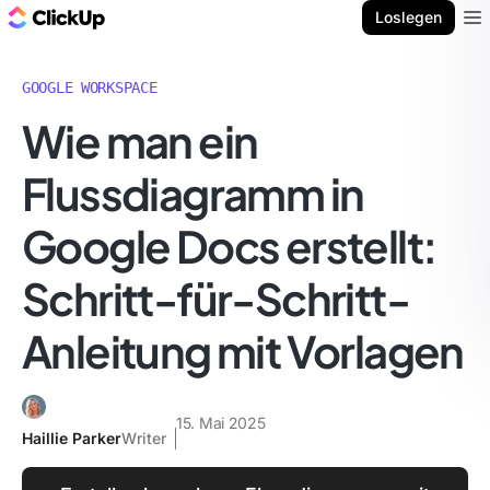
ClickUp Blog
Loslegen
Ope
GOOGLE WORKSPACE
Wie man ein
Flussdiagramm in
Google Docs erstellt:
Schritt-für-Schritt-
Anleitung mit Vorlagen
15. Mai 2025
Haillie Parker
Writer