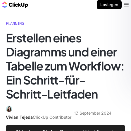
ClickUp Blog
Loslegen
Ope
PLANNING
Erstellen eines
Diagramms und einer
Tabelle zum Workflow:
Ein Schritt-für-
Schritt-Leitfaden
17. September 2024
Vivian Tejeda
ClickUp Contributor