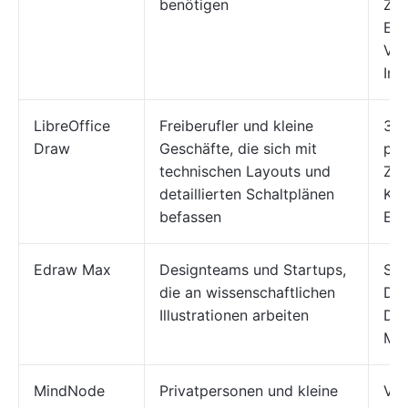
benötigen
Zus
Ech
Vis
Inf
LibreOffice
Freiberufler und kleine
3D-
Draw
Geschäfte, die sich mit
pla
technischen Layouts und
Zus
detaillierten Schaltplänen
Kon
befassen
Ebe
Edraw Max
Designteams und Startups,
SWO
die an wissenschaftlichen
Dia
Illustrationen arbeiten
Di
Min
MindNode
Privatpersonen und kleine
Vis