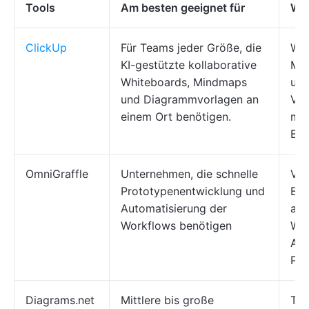
Tools
Am besten geeignet für
Wic
ClickUp
Für Teams jeder Größe, die
Whi
KI-gestützte kollaborative
Min
Whiteboards, Mindmaps
und
und Diagrammvorlagen an
Vor
einem Ort benötigen.
mit
Bra
OmniGraffle
Unternehmen, die schnelle
Vek
Prototypenentwicklung und
Bea
Automatisierung der
anp
Workflows benötigen
Wor
Aut
Pro
Diagrams.net
Mittlere bis große
Too