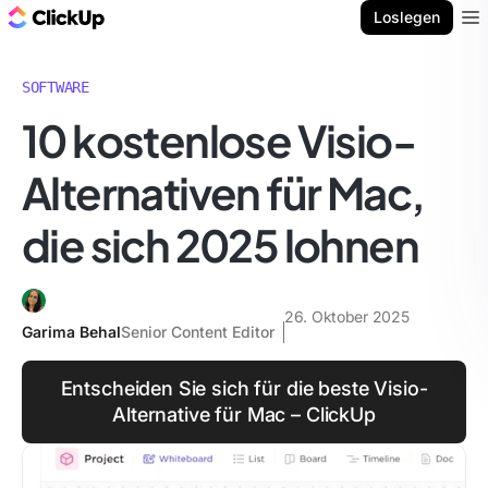
ClickUp Blog
Loslegen
Ope
SOFTWARE
10 kostenlose Visio-
Alternativen für Mac,
die sich 2025 lohnen
26. Oktober 2025
Garima Behal
Senior Content Editor
Entscheiden Sie sich für die beste Visio-
Alternative für Mac – ClickUp