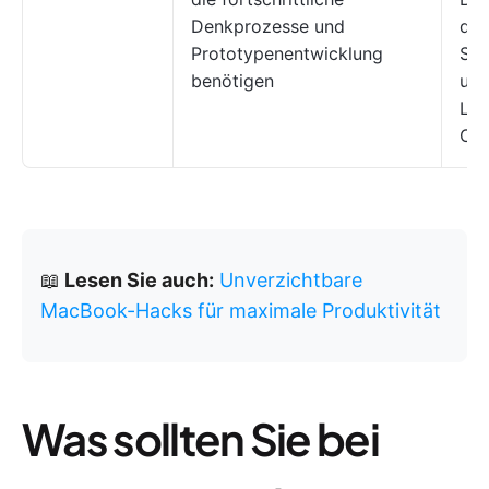
Denkprozesse und
dyn
Prototypenentwicklung
Sys
benötigen
und
Log
Ope
📖
Lesen Sie auch:
Unverzichtbare
MacBook-Hacks für maximale Produktivität
Was sollten Sie bei