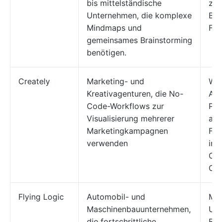
bis mittelständische
zu
Unternehmen, die komplexe
Ber
Mindmaps und
Fo
gemeinsames Brainstorming
benötigen.
Creately
Marketing- und
Wor
Kreativagenturen, die No-
Aut
Code-Workflows zur
Pro
Visualisierung mehrerer
anp
Marketingkampagnen
For
verwenden
int
Org
Ord
Flying Logic
Automobil- und
Mod
Maschinenbauunternehmen,
Urs
die fortschrittliche
Bez