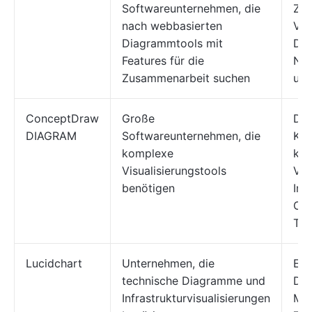
Softwareunternehmen, die
Zus
nach webbasierten
Vor
Diagrammtools mit
Di
Features für die
Ne
Zusammenarbeit suchen
un
ConceptDraw
Große
Dy
DIAGRAM
Softwareunternehmen, die
Kon
komplexe
ko
Visualisierungstools
Vis
benötigen
Int
Con
Too
Lucidchart
Unternehmen, die
Ers
technische Diagramme und
Di
Infrastrukturvisualisierungen
Mi