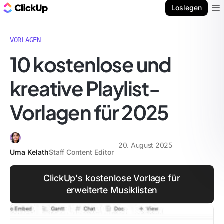
ClickUp Blog
Loslegen
Ope
VORLAGEN
10 kostenlose und
kreative Playlist-
Vorlagen für 2025
20. August 2025
Uma Kelath
Staff Content Editor
ClickUp's kostenlose Vorlage für
erweiterte Musiklisten