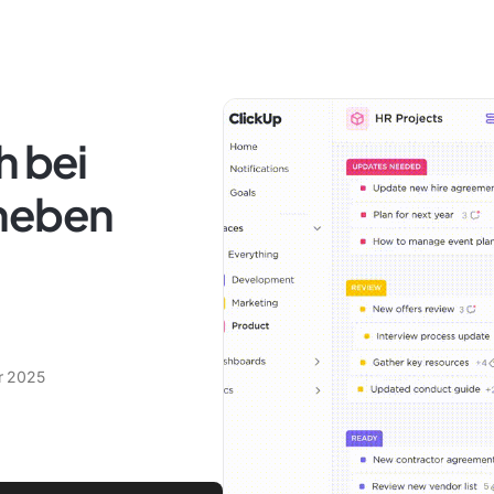
h bei
eheben
r 2025