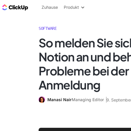
ClickUp Blog
Zuhause
Produkt
SOFTWARE
So melden Sie sic
Notion an und b
Probleme bei der
Anmeldung
Manasi Nair
Managing Editor
9. Septembe