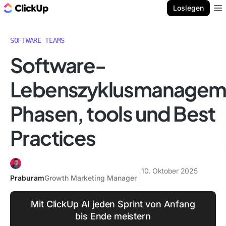
ClickUp Blog
Loslegen
Ope
SOFTWARE TEAMS
Software-
Lebenszyklusmanagem
Phasen, tools und Best
Practices
10. Oktober 2025
Praburam
Growth Marketing Manager
Mit ClickUp AI jeden Sprint von Anfang
bis Ende meistern