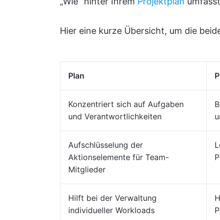
„Wie” hinter Ihrem
Projektplan
umfasst
Hier eine kurze Übersicht, um die beid
Plan
P
Konzentriert sich auf Aufgaben
B
und Verantwortlichkeiten
u
Aufschlüsselung der
L
Aktionselemente für Team-
P
Mitglieder
Hilft bei der Verwaltung
H
individueller Workloads
P