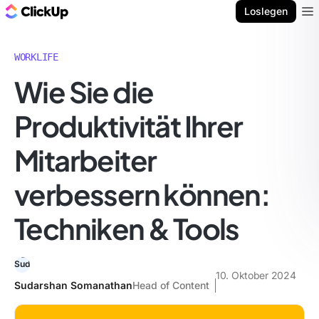
ClickUp Blog
Loslegen
Ope
WORKLIFE
Wie Sie die
Produktivität Ihrer
Mitarbeiter
verbessern können:
Techniken & Tools
10. Oktober 2024
Sudarshan Somanathan
Head of Content