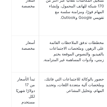
تسجيل المكالمات تلقائيًا عبر أكثر من
أسعار
170 شبكة للهاتف المحمول، وإنشاء
مخصصة
المهام فورًا، ومزامنة سلسة مع
تقويمي Google وOutlook.
مخططات تدفق الملاحظات القائمة
أسعار
على الزهور، وملخصات الاجتماعات
مخصصة
بالفيديو، والنصوص الموقعة بختم
زمني، وأدوات المساهمة غير المتزامنة.
حضور بالوكالة للاجتماعات التي فاتتك،
تبدأ الأسعار
وملخصات آلية متعددة اللغات، وتحديد
من 17
المهام، وتحليل المشاعر.
دولارًا شهريًا
لكل
مستخدم