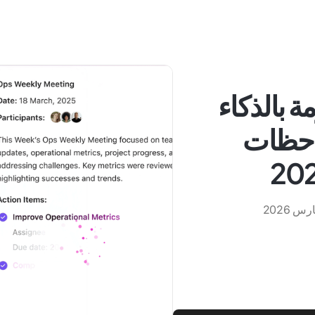
عومة بالذكاء
احظات