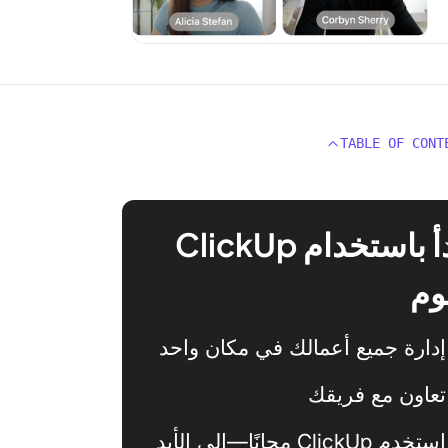
TABLE OF CONT
ابدأ باستخدام ClickUp
وم
إدارة جميع أعمالك في مكان واحد
تعاون مع فريقك
استخدم ClickUp مجانًا—إلى الأبد