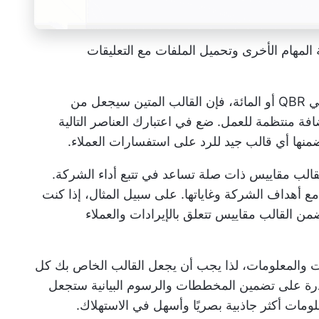
مهام الأخرى وتحميل الملفات مع التعليقات
سواء كنت تستضيف عرضك التقديمي الأول في QBR أو المائة، فإن القالب المتين سيجعل من
طك وتنفيذك لـ QBR قيمة مضافة منتظمة للعمل. ضع في اعتبارك العناصر التالية
ضمنها أي قالب جيد للرد على استفسارات العملاء.
لب مقاييس ذات صلة تساعد في تتبع أداء الشركة.
مع أهداف الشركة وغاياتها. على سبيل المثال، إذا كنت
 QBR، فيجب أن يتضمن القالب مقاييس تتعلق بالإيرادات والعملاء
من البيانات والمعلومات، لذا يجب أن يجعل القالب الخاص بك كل
لقدرة على تضمين المخططات والرسوم البيانية ستجعل
ومات أكثر جاذبية بصريًا وأسهل في الاستهلاك.