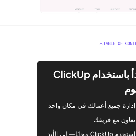
TABLE OF CONT
ابدأ باستخدام ClickUp
وم
إدارة جميع أعمالك في مكان واحد
تعاون مع فريقك
استخدم ClickUp مجانًا—إلى الأبد