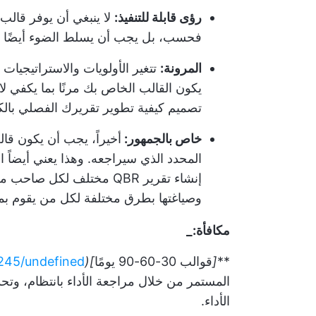
رؤى قابلة للتنفيذ:
لا ينبغي أن يوفر قالب
فحسب، بل يجب أن يسلط الضوء أيضًا على
المرونة:
تتغير الأولويات والاستراتيجيات 
يكون القالب الخاص بك مرنًا بما يكفي لا
تصميم كيفية تطوير تقريرك الفصلي بالك
خاص بالجمهور:
أخيراً، يجب أن يكون قا
المحدد الذي سيراجعه. وهذا يعني أيضاً ال
إنشاء تقرير QBR مختلف ل
وصياغتها بطرق مختلفة لكل من يقوم بمر
مكافأة:_
**
[
قوالب 30-60-90 يومًا
](
245/undefined/
المستمر من خلال مراجعة الأداء بانتظام، وت
الأداء.