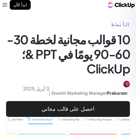
مدونة ClickUp
ابدأ الآن
enu
الأنماط
10 قوالب مجانية لخطة 30-
60-90 يومًا في PPT &؛
ClickUp
3 أبريل 2025
Growth Marketing Manager
Praburam
احصل على قالب مجاني