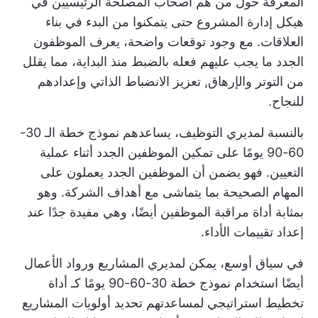
المعرفة حول من هم أصحاب المصلحة الرئيسيين في
هيكل إدارة المشروع
حتى يتمكنوا من البدء في بناء
العلاقات. مع وجود توقعات واضحة، يعرف الموظفون
الجدد ما يجب عليهم فعله بالضبط منذ البداية، مما يقلل
من التوتر والإرهاق,
تعزيز الانضباط الذاتي
وإعدادهم
للنجاح.
بالنسبة لمديري التوظيف، يساعدهم نموذج خطة الـ 30-
60-90 يومًا على تمكين الموظفين الجدد أثناء عملية
التعيين. فهو يضمن أن الموظفين الجدد يعملون على
المهام الصحيحة بما يتماشى مع أهداف الشركة. وهو
بمثابة
أداة مراقبة الموظفين
أيضًا، وهي مفيدة جدًا عند
إعداد تقييمات الأداء.
في سياق أوسع، يمكن لمديري المشاريع ورواد الأعمال
أيضًا استخدام نموذج خطة 30-60-90 يومًا كـ
أداة
تخطيط استراتيجي
لمساعدتهم
تحديد أولويات المشاريع